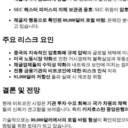
SEC 헤스터 피어스의 자체 보관권 옹호
: SEC 위원이
암호
채굴자 행동으로 확인된 80,000달러 로컬 바텀
: 온체인 
고 있습니다.
주요 리스크 요인
중국의 지속적인 암호화폐 규제 압박
과 글로벌 채택에 미
미국 노동시장 약화
로 인한 거시경제적 불확실성과 유동
채굴업체들의 수익성 악화
와 네트워크 보안에 미치는 잠
전통 금융기관의 비트코인에 대한 리스크 인식
지속
91,000달러 저항선
돌파 실패 시 재조정 위험
결론 및 전망
현재 비트코인 시장은
기관 투자 수요 회복
과
국가 차원의 채택
들의 신뢰가 견고함을 보여줍니다. 특히
카자흐스탄 중앙은행의
기술적으로는
80,000달러에서의 로컬 바텀 형성
이 확인되었으
멘텀을 위한 토대가 되고 있습니다.