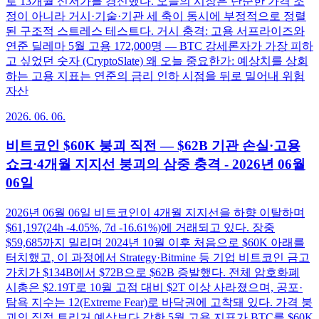
로 13개월 신저가를 경신했다. 오늘의 시장은 단순한 가격 조
정이 아니라 거시·기술·기관 세 축이 동시에 부정적으로 정렬
된 구조적 스트레스 테스트다. 거시 충격: 고용 서프라이즈와
연준 딜레마 5월 고용 172,000명 — BTC 강세론자가 가장 피하
고 싶었던 숫자 (CryptoSlate) 왜 오늘 중요한가: 예상치를 상회
하는 고용 지표는 연준의 금리 인하 시점을 뒤로 밀어내 위험
자산
2026. 06. 06.
비트코인 $60K 붕괴 직전 — $62B 기관 손실·고용
쇼크·4개월 지지선 붕괴의 삼중 충격 - 2026년 06월
06일
2026년 06월 06일 비트코인이 4개월 지지선을 하향 이탈하며
$61,197(24h -4.05%, 7d -16.61%)에 거래되고 있다. 장중
$59,685까지 밀리며 2024년 10월 이후 처음으로 $60K 아래를
터치했고, 이 과정에서 Strategy·Bitmine 등 기업 비트코인 금고
가치가 $134B에서 $72B으로 $62B 증발했다. 전체 암호화폐
시총은 $2.19T로 10월 고점 대비 $2T 이상 사라졌으며, 공포·
탐욕 지수는 12(Extreme Fear)로 바닥권에 고착돼 있다. 가격 붕
괴의 직접 트리거 예상보다 강한 5월 고용 지표가 BTC를 $60K