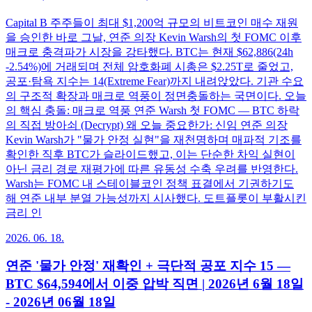
Capital B 주주들이 최대 $1,200억 규모의 비트코인 매수 재원
을 승인한 바로 그날, 연준 의장 Kevin Warsh의 첫 FOMC 이후
매크로 충격파가 시장을 강타했다. BTC는 현재 $62,886(24h
-2.54%)에 거래되며 전체 암호화폐 시총은 $2.25T로 줄었고,
공포·탐욕 지수는 14(Extreme Fear)까지 내려앉았다. 기관 수요
의 구조적 확장과 매크로 역풍이 정면충돌하는 국면이다. 오늘
의 핵심 충돌: 매크로 역풍 연준 Warsh 첫 FOMC — BTC 하락
의 직접 방아쇠 (Decrypt) 왜 오늘 중요한가: 신임 연준 의장
Kevin Warsh가 "물가 안정 실현"을 재천명하며 매파적 기조를
확인한 직후 BTC가 슬라이드했고, 이는 단순한 차익 실현이
아닌 금리 경로 재평가에 따른 유동성 수축 우려를 반영한다.
Warsh는 FOMC 내 스테이블코인 정책 표결에서 기권하기도
해 연준 내부 분열 가능성까지 시사했다. 도트플롯이 부활시킨
금리 인
2026. 06. 18.
연준 '물가 안정' 재확인 + 극단적 공포 지수 15 —
BTC $64,594에서 이중 압박 직면 | 2026년 6월 18일
- 2026년 06월 18일