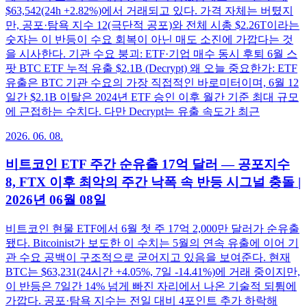
$63,542(24h +2.82%)에서 거래되고 있다. 가격 자체는 버텼지
만, 공포·탐욕 지수 12(극단적 공포)와 전체 시총 $2.26T이라는
숫자는 이 반등이 수요 회복이 아닌 매도 소진에 가깝다는 것
을 시사한다. 기관 수요 붕괴: ETF·기업 매수 동시 후퇴 6월 스
팟 BTC ETF 누적 유출 $2.1B (Decrypt) 왜 오늘 중요한가: ETF
유출은 BTC 기관 수요의 가장 직접적인 바로미터이며, 6월 12
일간 $2.1B 이탈은 2024년 ETF 승인 이후 월간 기준 최대 규모
에 근접하는 수치다. 다만 Decrypt는 유출 속도가 최근
2026. 06. 08.
비트코인 ETF 주간 순유출 17억 달러 — 공포지수
8, FTX 이후 최악의 주간 낙폭 속 반등 시그널 충돌 |
2026년 06월 08일
비트코인 현물 ETF에서 6월 첫 주 17억 2,000만 달러가 순유출
됐다. Bitcoinist가 보도한 이 수치는 5월의 연속 유출에 이어 기
관 수요 공백이 구조적으로 굳어지고 있음을 보여준다. 현재
BTC는 $63,231(24시간 +4.05%, 7일 -14.41%)에 거래 중이지만,
이 반등은 7일간 14% 넘게 빠진 자리에서 나온 기술적 되튐에
가깝다. 공포·탐욕 지수는 전일 대비 4포인트 추가 하락해