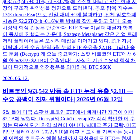
$63,552(24h +0.01%, 7d +3.07%)에 간신히 버티고 있는 현재 시
장의 구조적 취약성을 정면으로 드러낸다. 공포·탐욕 지수는
13(Extreme Fear)으로 전일 대비 +1에 불과하고, 전체 암호화폐
시총은 $2.26T(24h -0.16%)로 방향을 잡지 못하고 있다. 오늘
시장의 핵심 긴장은 단순하다: ETF 자금 이탈과 채굴자 항복
이 동시에 진행되는 가운데, Strategy·Metaplanet 같은 기업 트레
저리 플레이어들은 오히려 매집을 이어가고 있다. ETF 자금
이탈과 기관 수요 분열 6월 누적 ETF 순유출 $2.1B, 그러나 속
도 둔화 (Decrypt) 왜 오늘 중요한가: 스팟 비트코인 ETF에서 6
월 한 달에만 $2.1B이 유출됐다는 사실은 기관 수요의 핵심 채
널이 단기적으로 역전됐음을 의미하며, BTC $60K
2026. 06. 12.
비트코인 $63,542 반등 속 ETF 누적 유출 $2.1B —
수요 공백이 진짜 위협이다 | 2026년 06월 12일
6월 들어 미국 스팟 비트코인 ETF에서 빠져나간 자금이 이미
$2.1B에 달했다. Decrypt와 CoinTelegraph가 각각 확인한 이 수
치는 단순한 단기 차익 실현이 아니다. 빅테크 주가 급락, 미국
PPI 인플레이션이 2022년 10월 이후 최고치를 기록하는 동시
에 이란의 호르무즈 해협 봉쇄까지 겹쳤음에도 BTC는 현재