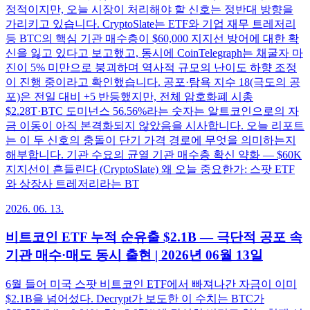
정적이지만, 오늘 시장이 처리해야 할 신호는 정반대 방향을
가리키고 있습니다. CryptoSlate는 ETF와 기업 재무 트레저리
등 BTC의 핵심 기관 매수층이 $60,000 지지선 방어에 대한 확
신을 잃고 있다고 보고했고, 동시에 CoinTelegraph는 채굴자 마
진이 5% 미만으로 붕괴하며 역사적 규모의 난이도 하향 조정
이 진행 중이라고 확인했습니다. 공포·탐욕 지수 18(극도의 공
포)은 전일 대비 +5 반등했지만, 전체 암호화폐 시총
$2.28T·BTC 도미넌스 56.56%라는 숫자는 알트코인으로의 자
금 이동이 아직 본격화되지 않았음을 시사합니다. 오늘 리포트
는 이 두 신호의 충돌이 단기 가격 경로에 무엇을 의미하는지
해부합니다. 기관 수요의 균열 기관 매수층 확신 약화 — $60K
지지선이 흔들린다 (CryptoSlate) 왜 오늘 중요한가: 스팟 ETF
와 상장사 트레저리라는 BT
2026. 06. 13.
비트코인 ETF 누적 순유출 $2.1B — 극단적 공포 속
기관 매수·매도 동시 출현 | 2026년 06월 13일
6월 들어 미국 스팟 비트코인 ETF에서 빠져나간 자금이 이미
$2.1B을 넘어섰다. Decrypt가 보도한 이 수치는 BTC가