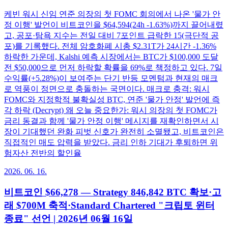
케빈 워시 신임 연준 의장의 첫 FOMC 회의에서 나온 '물가 안
정 이행' 발언이 비트코인을 $64,594(24h -1.63%)까지 끌어내렸
고, 공포·탐욕 지수는 전일 대비 7포인트 급락한 15(극단적 공
포)를 기록했다. 전체 암호화폐 시총 $2.31T가 24시간 -1.36%
하락한 가운데, Kalshi 예측 시장에서는 BTC가 $100,000 도달
전 $50,000으로 먼저 하락할 확률을 69%로 책정하고 있다. 7일
수익률(+5.28%)이 보여주는 단기 반등 모멘텀과 현재의 매크
로 역풍이 정면으로 충돌하는 국면이다. 매크로 충격: 워시
FOMC와 지정학적 불확실성 BTC, 연준 '물가 안정' 발언에 즉
각 하락 (Decrypt) 왜 오늘 중요한가: 워시 의장의 첫 FOMC가
금리 동결과 함께 '물가 안정 이행' 메시지를 재확인하면서 시
장이 기대했던 완화 피벗 신호가 완전히 소멸됐고, 비트코인은
직접적인 매도 압력을 받았다. 금리 인하 기대가 후퇴하면 위
험자산 전반의 할인율
2026. 06. 16.
비트코인 $66,278 — Strategy 846,842 BTC 확보·고
래 $700M 축적·Standard Chartered "크립토 윈터
종료" 선언 | 2026년 06월 16일