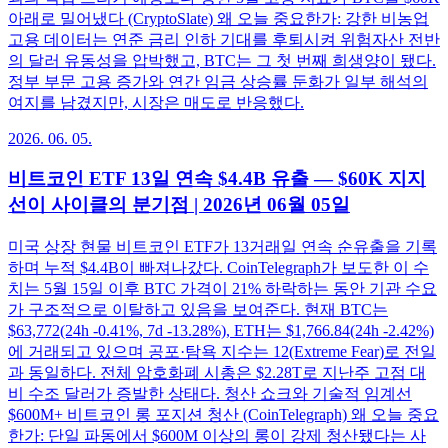
아래로 밀어냈다 (CryptoSlate) 왜 오늘 중요한가: 강한 비농업
고용 데이터는 연준 금리 인하 기대를 후퇴시켜 위험자산 전반
의 달러 유동성을 압박했고, BTC는 그 첫 번째 희생양이 됐다.
정부 부문 고용 증가와 연간 임금 상승률 둔화가 일부 해석의
여지를 남겼지만, 시장은 매도로 반응했다.
2026. 06. 05.
비트코인 ETF 13일 연속 $4.4B 유출 — $60K 지지
선이 사이클의 분기점 | 2026년 06월 05일
미국 상장 현물 비트코인 ETF가 13거래일 연속 순유출을 기록
하며 누적 $4.4B이 빠져나갔다. CoinTelegraph가 보도한 이 수
치는 5월 15일 이후 BTC 가격이 21% 하락하는 동안 기관 수요
가 구조적으로 이탈하고 있음을 보여준다. 현재 BTC는
$63,772(24h -0.41%, 7d -13.28%), ETH는 $1,766.84(24h -2.42%)
에 거래되고 있으며 공포·탐욕 지수는 12(Extreme Fear)로 전일
과 동일하다. 전체 암호화폐 시총은 $2.28T로 지난주 고점 대
비 수조 달러가 증발한 상태다. 청산 쇼크와 기술적 임계선
$600M+ 비트코인 롱 포지션 청산 (CoinTelegraph) 왜 오늘 중요
한가: 단일 파동에서 $600M 이상의 롱이 강제 청산됐다는 사