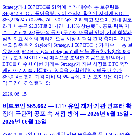
Strategy가 1,587 BTC를 $1억에 추가 매수해 총 보유량을
846,842 BTC로 끌어올렸다. 이 소식이 확인된 시점에 BTC는
$66,278(24h +0.85%, 7d +5.07%)에 거래되고 있으며, 전체 암호
화폐 시총은 $2.35T로 24시간 +1.48% 상승했다. 공포·탐욕 지
수는 여전히 23(극단적 공포) 구간에 머물러 있어, 가격 회복과
심리 지표 사이의 괴리가 오늘 시장의 핵심 긴장 축이다. 기관
수요 집중 확인 Saylor의 Strategy, 1,587 BTC 추가 매수 — 총 보
유량 846,842 BTC (CoinTelegraph) 왜 오늘 중요한가: $2억 900
만 규모의 MSTR 주식 매각으로 조달한 자금으로 $1억어치
BTC를 매수한 이번 거래는 Strategy가 자본 시장을 BTC 축적
엔진으로 지속 가동하고 있음을 재확인한다. 평균 매수가
$63,024는 현재 가격 대비 약 5% 낮아, 이번 포지션은 이미 수
익 구간에 진입했다. St
2026. 06. 15.
비트코인 $65,662 — ETF 유입 재개·기관 인프라 확
장이 극단적 공포 속 저점 방어 — 2026년 6월 15일 -
2026년 06월 15일
스팟 비트코인 ETF가 5거래일 연속 순유출을 끊고 $85.8M 순