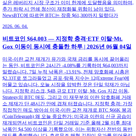
실은 레버리지 시장 구조가 이미 한계에 도달했음을 의미하며,
추가 하락 시 연쇄 청산이 재점화될 위험이 남아 있다.
NewsBTC에 따르면 BTC는 장중 $61,300까지 밀렸다가
2026. 06. 04.
비트코인 $64,003 — 지정학 충격·ETF 이탈·Mt.
Gox 이동이 동시에 충돌한 하루 | 2026년 06월 04일
미국-이란 교전 재개가 유가와 국채 금리를 동시에 끌어올리
는 동안, 비트코인은 24시간 -4.08%를 기록하며 $64,003까지
밀렸습니다. 7일 누적 낙폭은 -13.91%, 전체 암호화폐 시총은
$2.33T로 쪼그라들었고 공포·탐욕 지수는 12(Extreme Fear)에
머물고 있습니다. 오늘 시장을 압박한 것은 단일 악재가 아닙
니다. 지정학 리스크, $4B 규모 ETF 이탈, Mt. Gox 지갑 이동,
Strategy의 BTC 매도, 그리고 미 재무부의 이란 암호화폐 거래
소 제재가 단 48시간 안에 겹쳐 터졌습니다. 지정학 충격: 가장
직접적인 매도 방아쇠 미국-이란 교전 재개로 BTC $66K 붕괴
(CoinTelegraph) 왜 오늘 중요한가: 미국과 이란의 신규 공습이
재개되면서 비트코인은 단일 거래일 기준 올해 2월 이후 최대
낙폭인 $4,500 이상을 기록했으며, 이는 위험자산 전반의 동반
매도를 촉발했습니다. 호르무즈 해협 긴장이 유가를 밀어올리