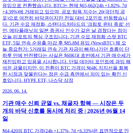
유입으로 전환했습니다. BTC는 현재 $65,662(24h +1.82%, 7d
+4.39%)에 거래되고 있으며, 공포·탐욕 지수는 20(극단적 공
포)으로 여전히 바닥권이지만 전일 대비 2포인트 반등했습니
다. 기관 수요 재점화, 스탠다드차타드의 '크립토 윈터 종료' 선
언, 메타플래닛의 일본 증권사 인수가 같은 날 겹쳤다는 점이
오늘 리포트의 핵심 구조입니다. 기관 수요 재점화 스팟 BTC
ETF, 5일 연속 순유출 마감 후 $85.8M 유입 (NewsBTC) 왜 오
늘 중요한가: 5거래일 연속 기관 자금이 빠져나가던 흐름이 단
하루 만에 반전됐다는 사실은 $60K대 초반에서 기관 매수세가
재진입하고 있음을 시사합니다. 단일 데이터 포인트에 과잉 해
석은 금물이지만, 이 전환이 BTC 가격이 $64K 지지선을 회복
한 시점과 맞물린다는 점은 수급 측면에서 의미 있는 확인 신
호입니다. HYPE ETF, 나스닥 상장
2026. 06. 14.
기관 매수 신뢰 균열 vs. 채굴자 항복 — 시장은 두
개의 바닥 신호를 동시에 처리 중 | 2026년 06월 14
일
$64,420의 BTC 가격(24h +1.37%, 7d +6.33%)은 표면적으로 안