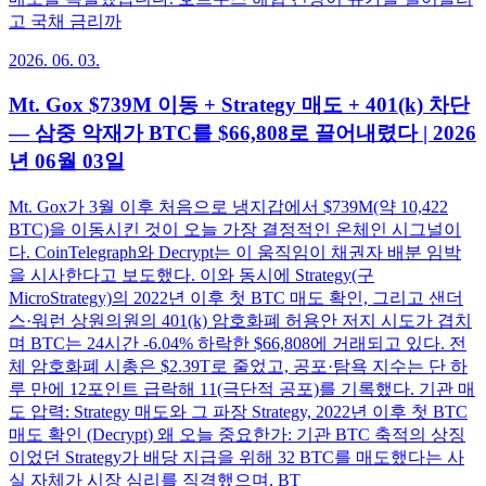
고 국채 금리까
2026. 06. 03.
Mt. Gox $739M 이동 + Strategy 매도 + 401(k) 차단
— 삼중 악재가 BTC를 $66,808로 끌어내렸다 | 2026
년 06월 03일
Mt. Gox가 3월 이후 처음으로 냉지갑에서 $739M(약 10,422
BTC)을 이동시킨 것이 오늘 가장 결정적인 온체인 시그널이
다. CoinTelegraph와 Decrypt는 이 움직임이 채권자 배분 임박
을 시사한다고 보도했다. 이와 동시에 Strategy(구
MicroStrategy)의 2022년 이후 첫 BTC 매도 확인, 그리고 샌더
스·워런 상원의원의 401(k) 암호화폐 허용안 저지 시도가 겹치
며 BTC는 24시간 -6.04% 하락한 $66,808에 거래되고 있다. 전
체 암호화폐 시총은 $2.39T로 줄었고, 공포·탐욕 지수는 단 하
루 만에 12포인트 급락해 11(극단적 공포)를 기록했다. 기관 매
도 압력: Strategy 매도와 그 파장 Strategy, 2022년 이후 첫 BTC
매도 확인 (Decrypt) 왜 오늘 중요한가: 기관 BTC 축적의 상징
이었던 Strategy가 배당 지급을 위해 32 BTC를 매도했다는 사
실 자체가 시장 심리를 직격했으며, BT