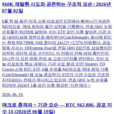
$60K 재탈환 시도와 공존하는 구조적 모순 | 2026년
07월 02일
6월 한 달 동안 미국 스팟 비트코인 ETF에서 빠져나간 자금은
$45억으로, 역대 최악의 월간 성적을 기록했다. 연초 대비 누적
순유출은 $55억에 달하며, 이는 ETF 승인 이후 쌓아온 기관 수
요 내러티브에 정면으로 배치된다(CoinTelegraph). 동시에 BTC
는 현재 $59,799에 거래 중이며 24시간 +2.57% 반등했다. 공포·
탐욕 지수는 19(Extreme Fear)로 전일 대비 8포인트 상승했지만
여전히 극단적 공포 구간이다. 이 반등이 진짜 바닥 확인인지,
아니면 더 깊은 하락 전의 숨 고르기인지를 판단하는 것이 오
늘 리포트의 핵심 과제다. 기관 수요 붕괴: ETF·Strategy·TD
Cowen 스팟 BTC ETF, 6월 순유출 $45억으로 역대 최악 기록
(CoinTelegraph) 왜 오늘 중요한가: ETF가 기관 수요의 구조적
지지대라는 전제가 무너지고 있으며, 연초 대비 누적 순유출
$55억은 2024년 1월 승인 이후 형성된 '기관 매수 =
2026. 06. 19.
매크로 충격파 + 기관 모순 — BTC $62,886, 공포 지
수 14 (2026년 06월 19일)