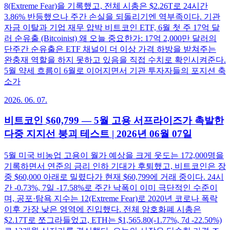
8(Extreme Fear)을 기록했고, 전체 시총은 $2.26T로 24시간
3.86% 반등했으나 주간 손실을 되돌리기엔 역부족이다. 기관
자금 이탈과 기업 재무 압박 비트코인 ETF, 6월 첫 주 17억 달
러 순유출 (Bitcoinist) 왜 오늘 중요한가: 17억 2,000만 달러의
단주간 순유출은 ETF 채널이 더 이상 가격 하방을 받쳐주는
완충재 역할을 하지 못하고 있음을 직접 수치로 확인시켜준다.
5월 약세 흐름이 6월로 이어지면서 기관 투자자들의 포지션 축
소가
2026. 06. 07.
비트코인 $60,799 — 5월 고용 서프라이즈가 촉발한
다중 지지선 붕괴 테스트 | 2026년 06월 07일
5월 미국 비농업 고용이 월가 예상을 크게 웃도는 172,000명을
기록하면서 연준의 금리 인하 기대가 후퇴했고, 비트코인은 장
중 $60,000 아래로 밀렸다가 현재 $60,799에 거래 중이다. 24시
간 -0.73%, 7일 -17.58%로 주간 낙폭이 이미 극단적인 수준이
며, 공포·탐욕 지수는 12(Extreme Fear)로 2020년 코로나 폭락
이후 가장 낮은 영역에 진입했다. 전체 암호화폐 시총은
$2.17T로 쪼그라들었고, ETH는 $1,565.80(-1.77%, 7d -22.50%)