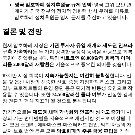
영국 암호화폐 정치후원금 규제 압박
: 영국 고위 보안 관
계자가 외국 정부의 정치적 영향력 행사 우려를 이유로
암호화폐 정치후원금 임시 금지를 추진하고 있습니다.
결론 및 전망
현재 암호화폐 시장은
기관 투자자 유입 재개
와
제도권 인프라
구축 가속화
라는 두 가지 강력한 긍정적 동력을 바탕으로 회복
국면에 진입했습니다. 특히
비트코인 68,000달러 회복과 이더
리움 2,000달러 재탈환
은 기술적으로 중요한 의미를 갖습니다.
하지만 시장 회복이
지속가능한지는 여전히 불확실
합니다. 선
물 및 옵션 시장의 신중한 신호, 중동 지정학적 리스크, 그리고
일부 프로젝트들의 운영 중단 등은 단기적 변동성 요인으로 작
용할 수 있습니다. 또한
74,500달러선 돌파 여부
가 진정한 강세
장 전환의 핵심 지표가 될 것으로 분석됩니다.
장기적으로는
제도권 채택 가속화와 인프라 성숙도 증가
가 시
장의 기본 펀더멘털을 지속적으로 개선시킬 것으로 예상됩니
다. 모건 스탠리, 메타마스크-마스터카드 협업, 의회 차원의 개
발자 보호 법안 등은 모두
암호화폐의 주류 금융 편입
을 가속