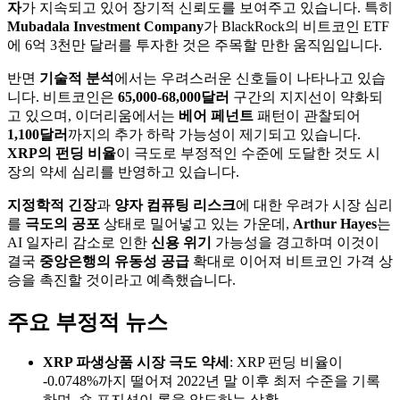
자
가 지속되고 있어 장기적 신뢰도를 보여주고 있습니다. 특히
Mubadala Investment Company
가 BlackRock의 비트코인 ETF
에 6억 3천만 달러를 투자한 것은 주목할 만한 움직임입니다.
반면
기술적 분석
에서는 우려스러운 신호들이 나타나고 있습
니다. 비트코인은
65,000-68,000달러
구간의 지지선이 약화되
고 있으며, 이더리움에서는
베어 페넌트
패턴이 관찰되어
1,100달러
까지의 추가 하락 가능성이 제기되고 있습니다.
XRP의 펀딩 비율
이 극도로 부정적인 수준에 도달한 것도 시
장의 약세 심리를 반영하고 있습니다.
지정학적 긴장
과
양자 컴퓨팅 리스크
에 대한 우려가 시장 심리
를
극도의 공포
상태로 밀어넣고 있는 가운데,
Arthur Hayes
는
AI 일자리 감소로 인한
신용 위기
가능성을 경고하며 이것이
결국
중앙은행의 유동성 공급
확대로 이어져 비트코인 가격 상
승을 촉진할 것이라고 예측했습니다.
주요 부정적 뉴스
XRP 파생상품 시장 극도 약세
: XRP 펀딩 비율이
-0.0748%까지 떨어져 2022년 말 이후 최저 수준을 기록
하며, 숏 포지션이 롱을 압도하는 상황