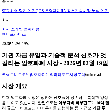
솔루션
SFE 위험 탐지 엔진
QOS 운영체계
IIA 원천기술
시장 분석 엔진
회사
회사 소개
팀 문화
채용
엔터프라이즈
2026년 2월 19일
기관 자금 유입과 기술적 분석 신호가 엇
갈리는 암호화폐 시장 - 2026년 02월 19일
크립토
비트코인
암호화폐
데일리리포트
시장분석
6
min read
시장 개요
현재 암호화폐 시장은
상반된 신호
들이 공존하는 복잡한 양상
을 보이고 있습니다. 한편으로는
아부다비 국부펀드
가
10억 달
러 규모
의 비트코인 ETF 투자를 단행하는 등 대규모
기관 투