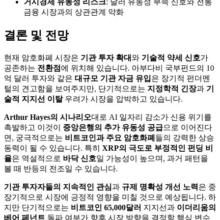
거시경제 유동성 리스크
: 달러 유동성 부족 신호와 전통
금융 시장과의 상관관계 약화
결론 및 전망
현재 암호화폐 시장은
기관 투자 확대
와
기술적 약세 신호
가
공존하는
전환점
에 위치해 있습니다. 아부다비 국부펀드의 10
억 달러 투자와 같은
대규모 기관 자금 유입
은 장기적 펀더멘
털의 견고함을 보여주지만, 단기적으로는
지정학적 긴장
과
기
술적 지지선 이탈
우려가 시장을 압박하고 있습니다.
Arthur Hayes의 시나리오
대로 AI 일자리 감소가 신용 위기를
촉발하고 이것이
중앙은행의 추가 유동성 공급
으로 이어진다
면, 궁극적으로는
비트코인과 주요 암호화폐
들의 강력한 상승
동력이 될 수 있습니다. 특히
XRP의 극도로 부정적인 펀딩 비
율
은 역설적으로
바닥 신호
일 가능성이 높으며, 과거 패턴을
볼 때 반등의 전조일 수 있습니다.
기관 투자자들의 지속적인 관심
과
규제 명확성 개선 노력
은 중
장기적으로 시장에 긍정적 영향을 미칠 것으로 예상됩니다. 하
지만 단기적으로는
비트코인 65,000달러
지지선과
이더리움의
베어 페넌트
돌파 여부가 향후 시장 방향을 결정할 핵심 변수