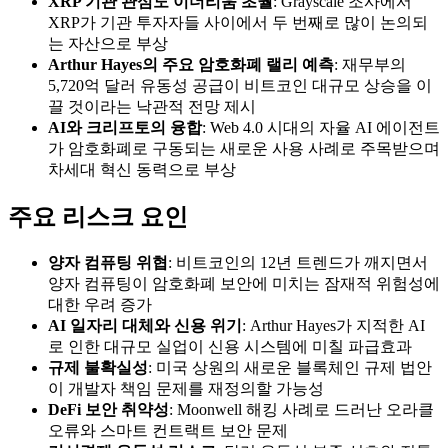
XRP 기관 관심도 이더리움 초월
: Grayscale 조사에서
XRP가 기관 투자자들 사이에서 두 번째로 많이 논의되
는 자산으로 부상
Arthur Hayes의 주요 암호화폐 랠리 예측
: 재무부의
5,720억 달러 유동성 공급이 비트코인 대규모 상승을 이
끌 것이라는 낙관적 전망 제시
AI와 크리프토의 융합
: Web 4.0 시대의 자율 AI 에이전트
가 암호화폐로 구동되는 새로운 사용 사례로 주목받으며
차세대 혁신 동력으로 부상
주요 리스크 요인
양자 컴퓨팅 위협
: 비트코인의 12년 트렌드가 깨지면서
양자 컴퓨팅이 암호화폐 보안에 미치는 잠재적 위험성에
대한 우려 증가
AI 일자리 대체와 신용 위기
: Arthur Hayes가 지적한 AI
로 인한 대규모 실업이 신용 시스템에 미칠 파급효과
규제 불확실성
: 미국 상원의 새로운 블록체인 규제 법안
이 개발자 책임 문제를 재정의할 가능성
DeFi 보안 취약성
: Moonwell 해킹 사례로 드러난 오라클
오류와 스마트 컨트랙트 보안 문제