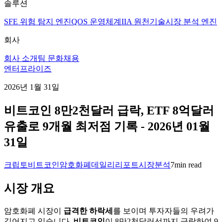
솔루션
SFE 위험 탐지 엔진
QOS 운영체계
IIA 원천기술
시장 분석 엔진
회사
회사 소개
팀 문화
채용
엔터프라이즈
2026년 1월 31일
비트코인 8만2천달러 급락, ETF 8억달러
유출로 9개월 최저점 기록 - 2026년 01월
31일
크립토
비트코인
암호화폐
데일리리포트
시장분석
7
min read
시장 개요
암호화폐 시장이
급격한 하락세
를 보이며 투자자들의 우려가
깊어지고 있습니다.
비트코인
이 8만2천달러선까지 급락하여 9