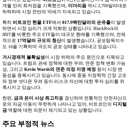
개월 만의 최저점을 기록했으며,
이더리움
역시 2,700달러대로
하락하며 시장 전반의 약세가 지속되고 있습니다.
특히
비트코인 현물 ETF
에서
817.9백만달러의 순유출
이 발생
하면서 시장 심리가 크게 악화된 상황입니다. BlackRock의
IBIT를 비롯한 주요 ETF들이 대규모 환매를 기록했으며, 전체
적으로
17억달러 규모의 청산
이 발생했습니다. 공포탐욕지수
도 16을 기록하며 극도의 공포 상태를 나타내고 있습니다.
거시경제적 불확실성
이 시장 하락의 주요 원인으로 지목되고
있습니다. 트럼프 관세 정책에 대한 우려, 연준 정책 변화 가능
성, 그리고
Kevin Warsh의 연준 의장 지명 예정
등이 시장 변
동성을 증폭시키고 있습니다. 동시에 중동 지정학적 긴장 고조
와 정부 셧다운 우려 등이 리스크 자산에 대한 투자 심리를 위
축시키고 있습니다.
한편,
금과 은이 사상 최고치
를 경신하며 전통적인 안전자산으
로의 자금 이동이 뚜렷하게 나타나고 있어, 비트코인의
디지털
금
역할에 대한 의문이 제기되고 있는 상황입니다.
주요 부정적 뉴스