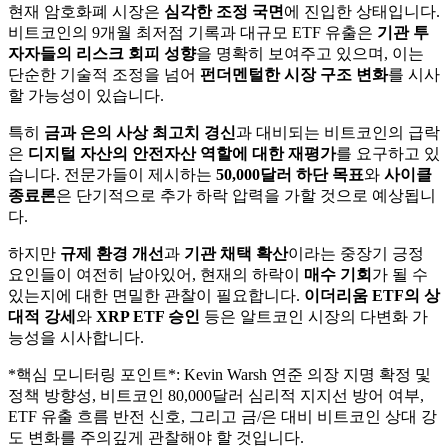
현재 암호화폐 시장은
심각한 조정 국면
에 진입한 상태입니다.
비트코인의 9개월 최저점 기록과 대규모 ETF 유출은
기관 투
자자들의 리스크 회피 성향
을 명확히 보여주고 있으며, 이는
단순한 기술적 조정을 넘어
펀더멘털한 시장 구조 변화
를 시사
할 가능성이 있습니다.
특히
금과 은의 사상 최고치 경신
과 대비되는 비트코인의 급락
은
디지털 자산의 안전자산 역할에 대한 재평가
를 요구하고 있
습니다. 전문가들이 제시하는
50,000달러 하단 목표
와
사이클
종료론
은 단기적으로 추가 하락 압력을 가할 것으로 예상됩니
다.
하지만
규제 환경 개선
과
기관 채택 확산
이라는 중장기 긍정
요인들이 여전히 남아있어, 현재의 하락이
매수 기회
가 될 수
있는지에 대한 면밀한 관찰이 필요합니다.
이더리움 ETF의 상
대적 강세
와
XRP ETF 승인
등은 알트코인 시장의 다변화 가
능성을 시사합니다.
*핵심 모니터링 포인트*: Kevin Warsh 연준 의장 지명 확정 및
정책 방향성, 비트코인 80,000달러 심리적 지지선 방어 여부,
ETF 유출 흐름 반전 신호, 그리고 금/은 대비 비트코인 상대 강
도 변화를 주의깊게 관찰해야 할 것입니다.